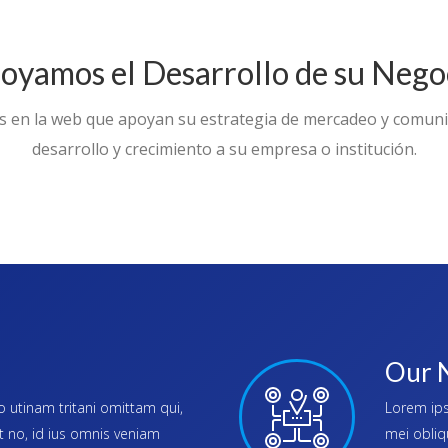
oyamos el Desarrollo de su Nego
s en la web que apoyan su estrategia de mercadeo y comun
desarrollo y crecimiento a su empresa o institución.
Our 
 utinam tritani omittam qui,
Lorem ips
t no, id ius omnis veniam
mei obliq