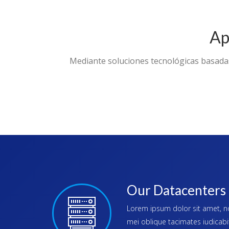
Ap
Mediante soluciones tecnológicas basada
Our Datacenters
Lorem ipsum dolor sit amet, no
mei oblique tacimates iudicabi