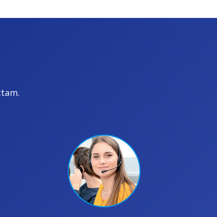
ttam.