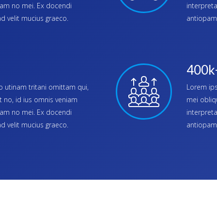
meam no mei. Ex docendi
interpret
 velit mucius graeco.
antiopam 
400k
 utinam tritani omittam qui,
Lorem ips
t no, id ius omnis veniam
mei obliq
meam no mei. Ex docendi
interpret
 velit mucius graeco.
antiopam 