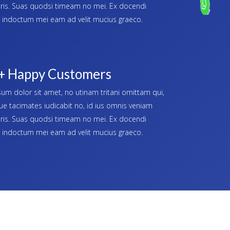
aris. Suas quodsi timeam no mei. Ex docendi
indoctum mei eam ad velit mucius graeco.
+ Happy Customers
um dolor sit amet, no utinam tritani omittam qui,
ue tacimates iudicabit no, id ius omnis veniam
aris. Suas quodsi timeam no mei. Ex docendi
indoctum mei eam ad velit mucius graeco.