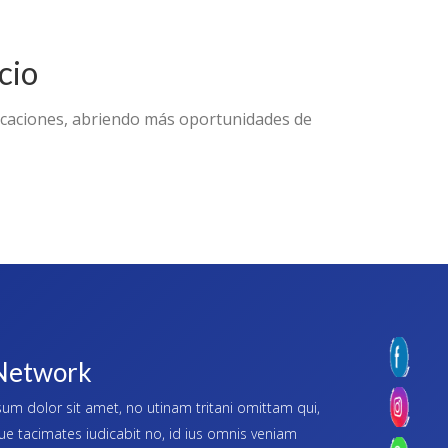
cio
icaciones, abriendo más oportunidades de
Network
um dolor sit amet, no utinam tritani omittam qui,
ue tacimates iudicabit no, id ius omnis veniam