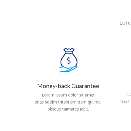
Lore
Money-back Guarantee
L
Lorem ipsum dolor sit amet
tinas
tinas sddfm tritani omittam qui mei
oblique taimates iabit.