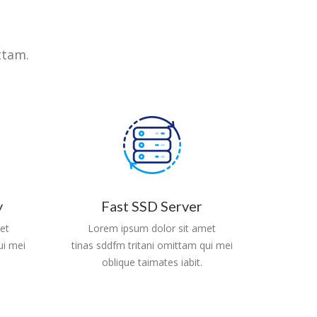
ttam.
Fast SSD Server
y
Lorem ipsum dolor sit amet
et
tinas sddfm tritani omittam qui mei
ui mei
oblique taimates iabit.