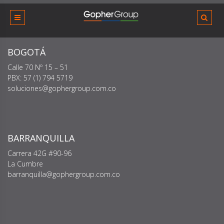
Skip
to
content
BOGOTÁ
Calle 70 Nº 15 – 51
PBX: 57 (1) 794 5719
soluciones@gophergroup.com.co
BARRANQUILLA
Carrera 42G #90-96
La Cumbre
barranquilla@gophergroup.com.co