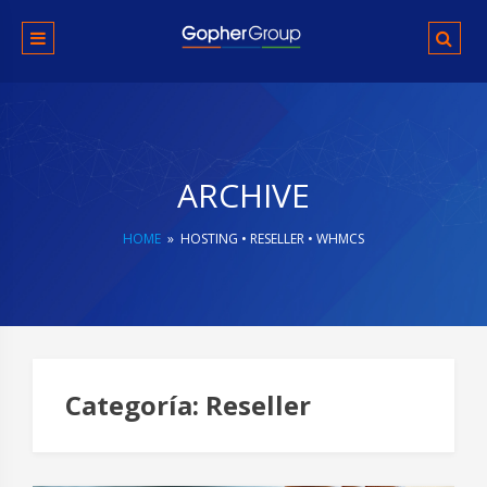
Skip
to
content
ARCHIVE
HOME
»
HOSTING
•
RESELLER
•
WHMCS
Categoría:
Reseller