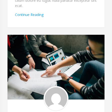
cillum dolore eu fugiat nulla pariatur excepteur sint
ecat.
“Dolores
Continue Reading
Dolorum
Alias
Omnis
Reiciendis”