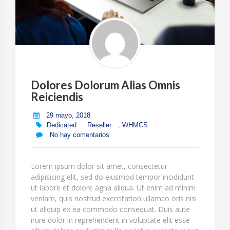
Dolores Dolorum Alias Omnis
Reiciendis
29 mayo, 2018
,
,
Dedicated
Reseller
WHMCS
No hay comentarios
Lorem ipsum dolor sit amet, consectetur
adipisicing elit, sed do eiusmod tempor incididunt
ut labore et dolore agna aliqua. Ut enim ad minim
veniam, quis nostrud exercitation ullamco oris nisi
ut aliquip ex ea commodo consequat. Duis aute
irure dolor in reprehenderit in voluptate elit esse