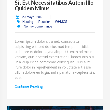
Sit Est Necessitatibus Autem Illo
Quidem Minus
29 mayo, 2018
,
,
Hosting
Reseller
WHMCS
No hay comentarios
Lorem ipsum dolor sit amet, consectetur
adipisicing elit, sed do eiusmod tempor incididunt
ut labore et dolore agna aliqua. Ut enim ad minim
veniam, quis nostrud exercitation ullamco oris nisi
ut aliquip ex ea commodo consequat. Duis aute
irure dolor in reprehenderit in voluptate elit esse
cillum dolore eu fugiat nulla pariatur excepteur sint
ecat.
“Sit
Continue Reading
Est
Necessitatibus
Autem
Illo