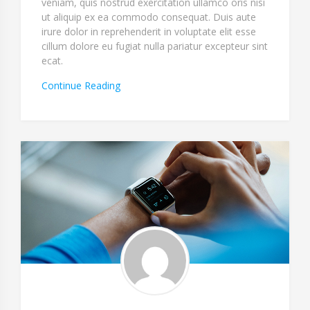
veniam, quis nostrud exercitation ullamco oris nisi
ut aliquip ex ea commodo consequat. Duis aute
irure dolor in reprehenderit in voluptate elit esse
cillum dolore eu fugiat nulla pariatur excepteur sint
ecat.
“Tempore
Continue Reading
Occaecati
Modi
Officiis”