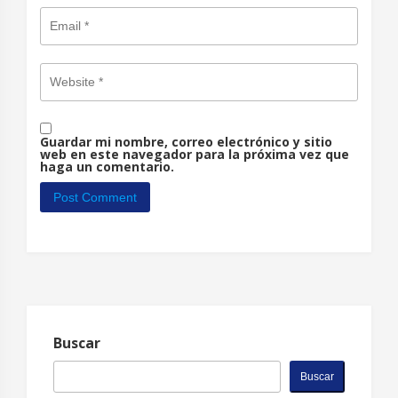
Guardar mi nombre, correo electrónico y sitio
web en este navegador para la próxima vez que
haga un comentario.
Buscar
Buscar