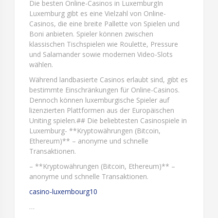
Die besten Online-Casinos in LuxemburgIn
Luxemburg gibt es eine Vielzahl von Online-
Casinos, die eine breite Pallette von Spielen und
Boni anbieten. Spieler können zwischen
klassischen Tischspielen wie Roulette, Pressure
und Salamander sowie modernen Video-Slots
wählen.
Während landbasierte Casinos erlaubt sind, gibt es
bestimmte Einschränkungen für Online-Casinos.
Dennoch können luxemburgische Spieler auf
lizenzierten Plattformen aus der Europäischen
Uniting spielen.## Die beliebtesten Casinospiele in
Luxemburg- **Kryptowährungen (Bitcoin,
Ethereum)** – anonyme und schnelle
Transaktionen.
– **Kryptowährungen (Bitcoin, Ethereum)** –
anonyme und schnelle Transaktionen.
casino-luxembourg10
…