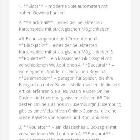
1. **Slots** – moderne Spielautomaten mit
hohen Gewinnchancen.
2. **Blackmail** – eines der beliebtesten
Kartenspiele mit strategischen Möglichkeiten.
## Bonusangebote und Promotionen2.
**Blackjack** – eines der beliebtesten
Kartenspiele mit strategischen Möglichkeiten.3.
**Roulette** – ein klassisches Glücksspiel mit
verschiedenen Wettoptionen.4. **Baccarat** –
ein elegantes Spittle mit einfachen Regeln.5.
**Salamander** – paragon für Spieler, die ihre
Fähigkeiten unter Beweis stellen wollen. In diesem
Artikel erfahren Sie alles, was Sie über Online-
Casinos in Luxemburg wissen müssen.## Die
besten Online-Casinos in LuxemburgIn Luxemburg
gibt es eine Vielzahl von Online-Casinos, die eine
breite Pallette von Spielen und Boni anbieten.
3. **Roulette** – ein klassisches Glücksspiel mit
verschiedenen Wettoptionen.4. **Baccarat** –