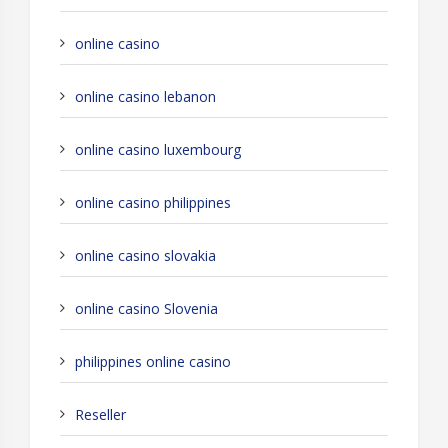
online casino
online casino lebanon
online casino luxembourg
online casino philippines
online casino slovakia
online casino Slovenia
philippines online casino
Reseller