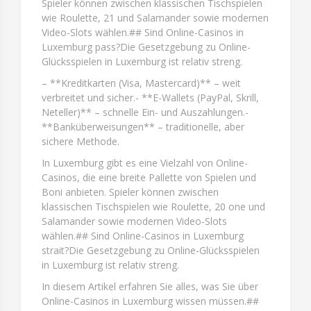
Spieler können zwischen klassischen Tischspielen
wie Roulette, 21 und Salamander sowie modernen
Video-Slots wählen.## Sind Online-Casinos in
Luxemburg pass?Die Gesetzgebung zu Online-
Glücksspielen in Luxemburg ist relativ streng.
– **Kreditkarten (Visa, Mastercard)** – weit
verbreitet und sicher.- **E-Wallets (PayPal, Skrill,
Neteller)** – schnelle Ein- und Auszahlungen.-
**Banküberweisungen** – traditionelle, aber
sichere Methode.
In Luxemburg gibt es eine Vielzahl von Online-
Casinos, die eine breite Pallette von Spielen und
Boni anbieten. Spieler können zwischen
klassischen Tischspielen wie Roulette, 20 one und
Salamander sowie modernen Video-Slots
wählen.## Sind Online-Casinos in Luxemburg
strait?Die Gesetzgebung zu Online-Glücksspielen
in Luxemburg ist relativ streng.
In diesem Artikel erfahren Sie alles, was Sie über
Online-Casinos in Luxemburg wissen müssen.##