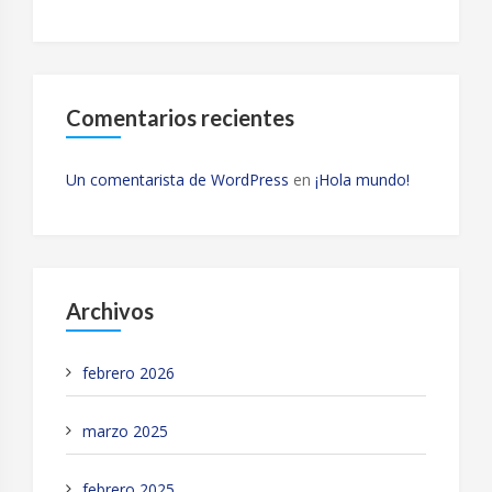
Comentarios recientes
Un comentarista de WordPress
en
¡Hola mundo!
Archivos
febrero 2026
marzo 2025
febrero 2025