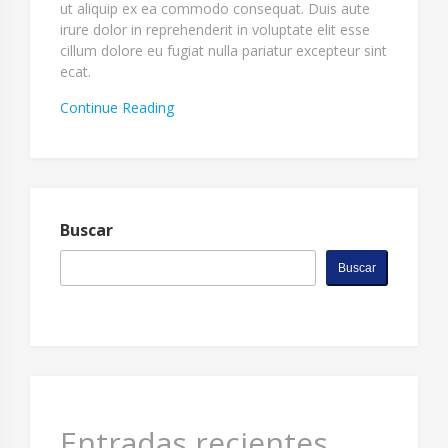
ut aliquip ex ea commodo consequat. Duis aute
irure dolor in reprehenderit in voluptate elit esse
cillum dolore eu fugiat nulla pariatur excepteur sint
ecat.
“Excepteur
Continue Reading
Sint
Ecat
Cupidatat.”
Buscar
Buscar
Entradas recientes