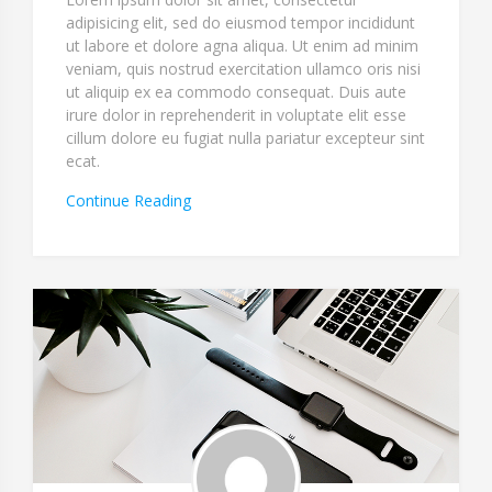
adipisicing elit, sed do eiusmod tempor incididunt
ut labore et dolore agna aliqua. Ut enim ad minim
veniam, quis nostrud exercitation ullamco oris nisi
ut aliquip ex ea commodo consequat. Duis aute
irure dolor in reprehenderit in voluptate elit esse
cillum dolore eu fugiat nulla pariatur excepteur sint
ecat.
“Sit
Continue Reading
Est
Necessitatibus
Autem
Illo
Quidem
Minus”