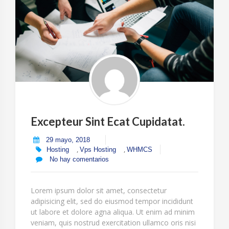
Excepteur Sint Ecat Cupidatat.
29 mayo, 2018
,
,
Hosting
Vps Hosting
WHMCS
No hay comentarios
Lorem ipsum dolor sit amet, consectetur
adipisicing elit, sed do eiusmod tempor incididunt
ut labore et dolore agna aliqua. Ut enim ad minim
veniam, quis nostrud exercitation ullamco oris nisi