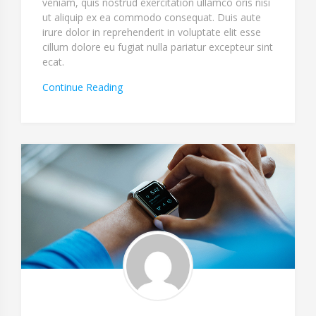
veniam, quis nostrud exercitation ullamco oris nisi
ut aliquip ex ea commodo consequat. Duis aute
irure dolor in reprehenderit in voluptate elit esse
cillum dolore eu fugiat nulla pariatur excepteur sint
ecat.
“Omnis
Continue Reading
Veniam
Et
Temporibus”