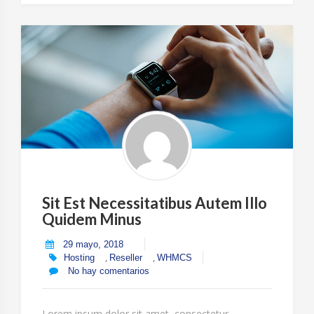
Consequatur
Et
Quis
A”
Sit Est Necessitatibus Autem Illo
Quidem Minus
29 mayo, 2018
,
,
Hosting
Reseller
WHMCS
No hay comentarios
Lorem ipsum dolor sit amet, consectetur