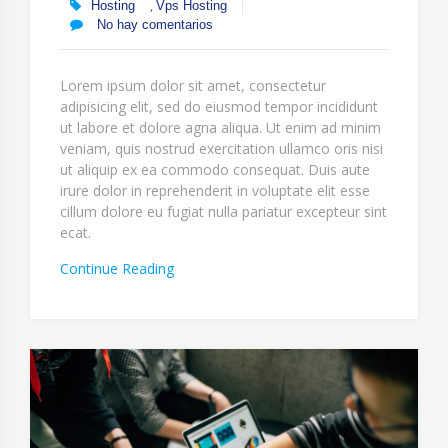
,
Hosting
Vps Hosting
No hay comentarios
Lorem ipsum dolor sit amet, consectetur
adipisicing elit, sed do eiusmod tempor incididunt
ut labore et dolore agna aliqua. Ut enim ad minim
veniam, quis nostrud exercitation ullamco oris nisi
ut aliquip ex ea commodo consequat. Duis aute
irure dolor in reprehenderit in voluptate elit esse
cillum dolore eu fugiat nulla pariatur excepteur sint
ecat.
“Excepteur
Continue Reading
Sint
Ecat
Cupidatatf”