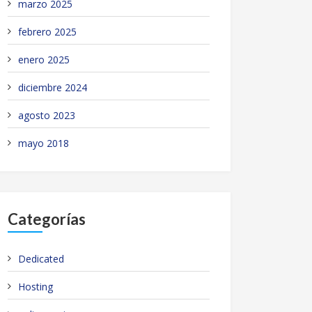
marzo 2025
febrero 2025
enero 2025
diciembre 2024
agosto 2023
mayo 2018
Categorías
Dedicated
Hosting