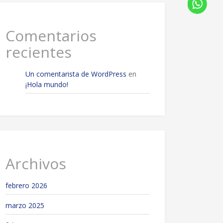
Comentarios
recientes
Un comentarista de WordPress
en
¡Hola mundo!
Archivos
febrero 2026
marzo 2025