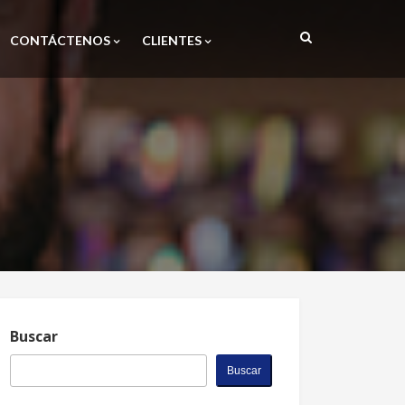
CONTÁCTENOS
CLIENTES
Buscar
Buscar