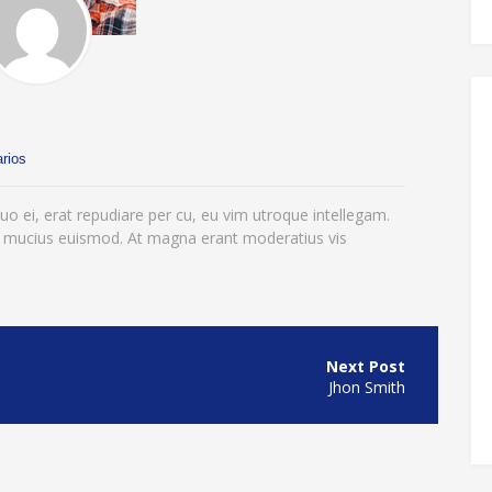
rios
o ei, erat repudiare per cu, eu vim utroque intellegam.
 mucius euismod. At magna erant moderatius vis
Jhon Smith